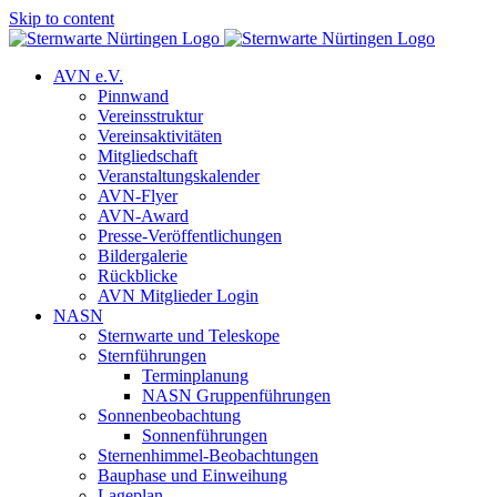
Skip to content
AVN e.V.
Pinnwand
Vereinsstruktur
Vereinsaktivitäten
Mitgliedschaft
Veranstaltungskalender
AVN-Flyer
AVN-Award
Presse-Veröffentlichungen
Bildergalerie
Rückblicke
AVN Mitglieder Login
NASN
Sternwarte und Teleskope
Sternführungen
Terminplanung
NASN Gruppenführungen
Sonnenbeobachtung
Sonnenführungen
Sternenhimmel-Beobachtungen
Bauphase und Einweihung
Lageplan